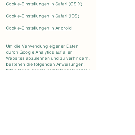
Cookie-Einstellungen in Safari (OS X)
Cookie-Einstellungen in Safari (iOS)
Cookie-Einstellungen in Android
Um die Verwendung eigener Daten
durch Google Analytics auf allen
Websites abzulehnen und zu verhindern,
bestehen die folgenden Anweisungen:
https://tools.google.com/dlpage/gaoptou
t.
Wir können diese Cookie-Richtlinie
aktualisieren. Wir bitten Nutzer, diese
Seite regelmäßig aufzurufen, um sich
über den aktuellen Stand in Bezug auf
die Verwendung von Cookies auf dem
Laufenden zu halten.